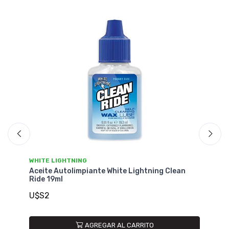
WHITE LIGHTNING
ing Clean
Aceite Autolimpiante White Lightning Clean
Ride 2 OZ 60ml
U$S11
O
AGREGAR AL CARRITO