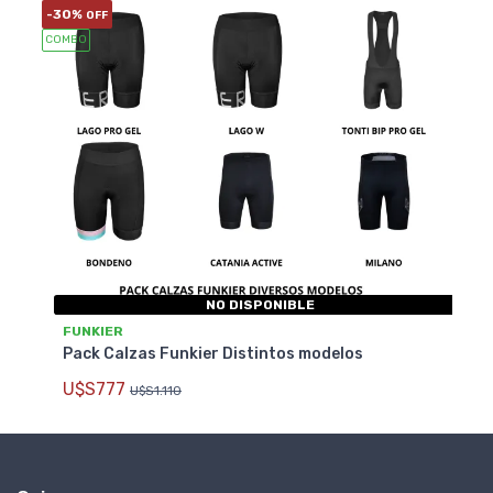
-30%
OFF
COMBO
NO DISPONIBLE
FUNKIER
Pack Calzas Funkier Distintos modelos
U$S777
U$S1.110