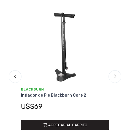
BLACKBURN
e 2
Inflador de Pie Blackburn Core 3
U$S99
RITO
AGREGAR AL CARRITO