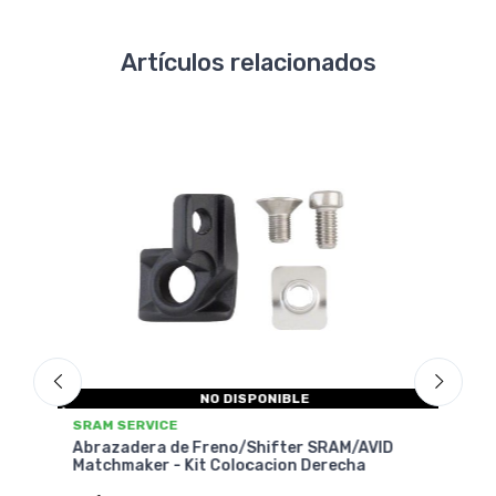
Artículos relacionados
SRAM SERVICE
S
Abrazadera de Freno/Shifter SRAM/AVID
/AVID
A
Matchmaker - Kit Colocacion Izquierda
ha
M