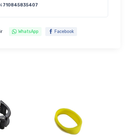
N
710845835407
ir
WhatsApp
Facebook