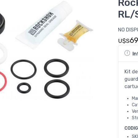
Roc
RL/
NO DISP
6
U$S
In
Kit de
guard
cartu
Ma
Ca
Ve
St
CODI
SK