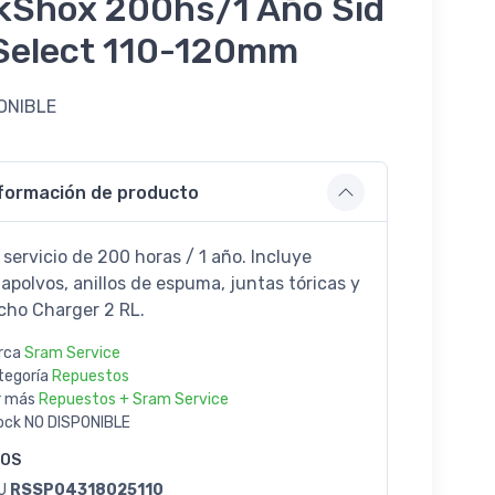
kShox 200hs/1 Año Sid
Select 110-120mm
ONIBLE
9
formación de producto
 servicio de 200 horas / 1 año. Incluye
apolvos, anillos de espuma, juntas tóricas y
cho Charger 2 RL.
rca
Sram Service
tegoría
Repuestos
r más
Repuestos + Sram Service
ock
NO DISPONIBLE
GOS
U
RSSP04318025110