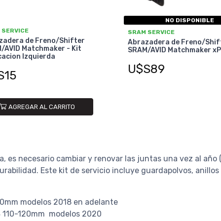
NO DISPONIBLE
 SERVICE
SRAM SERVICE
zadera de Freno/Shifter
Abrazadera de Freno/Shif
/AVID Matchmaker - Kit
SRAM/AVID Matchmaker xP
acion Izquierda
U$S89
S15
AGREGAR AL CARRITO
, es necesario cambiar y renovar las juntas una vez al año 
abilidad. Este kit de servicio incluye guardapolvos, anillos
120mm modelos 2018 en adelante
B4 110-120mm modelos 2020