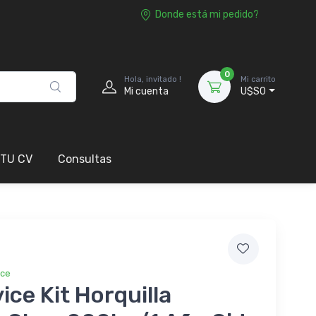
Donde está mi pedido?
0
Hola, invitado !
Mi carrito
Mi cuenta
U$S0
 TU CV
Consultas
ice
ice Kit Horquilla