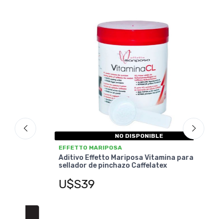
-70%
O
NO DISPONIBLE
EFFETTO MARIPOSA
EFF
Aditivo Effetto Mariposa Vitamina para
Cata
sellador de pinchazo Caffelatex
10m
U$S
U$S39