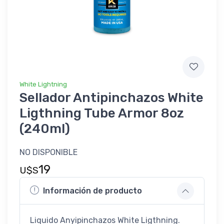
White Lightning
Sellador Antipinchazos White
Ligthning Tube Armor 8oz
(240ml)
NO DISPONIBLE
19
U$S
Información de producto
Liquido Anyipinchazos White Ligthning.