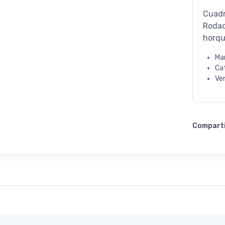
Cuadr
Rodad
horqu
Ma
Ca
Ve
Compart