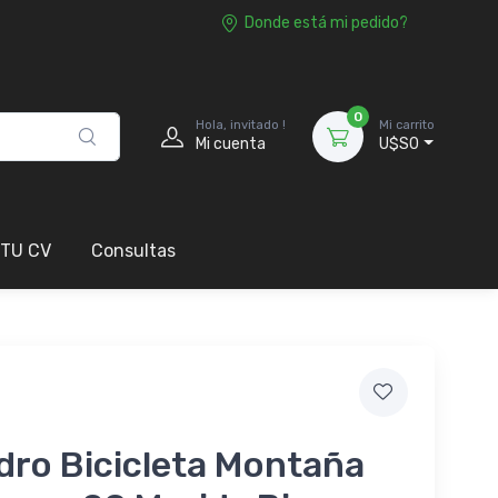
Donde está mi pedido?
0
Hola, invitado !
Mi carrito
Mi cuenta
U$S0
 TU CV
Consultas
dro Bicicleta Montaña