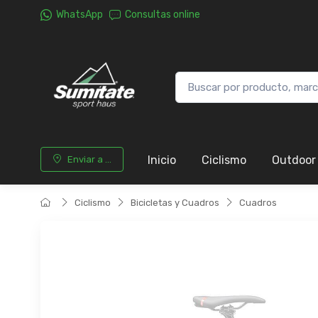
WhatsApp
Consultas online
Inicio
Ciclismo
Outdoor
Enviar a ...
Ciclismo
Bicicletas y Cuadros
Cuadros