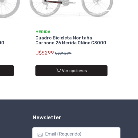
MERIDA
Cuadro Bicicleta Montaña
00
Carbono 26 Merida ONine C3000
U$S299
U$S1.299
Ver opciones
Newsletter