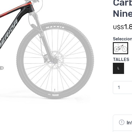
Car
Nin
1.
U$S
Seleccio
TALLES
L
In