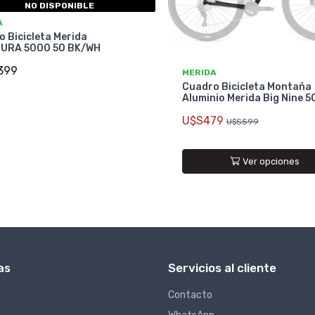
NO DISPONIBLE
A
 Bicicleta Merida
URA 5000 50 BK/WH
399
MERIDA
Cuadro Bicicleta Montaña
Aluminio Merida Big Nine 5
U$S479
U$S599
Ver opciones
as
Servicios al cliente
Contacto