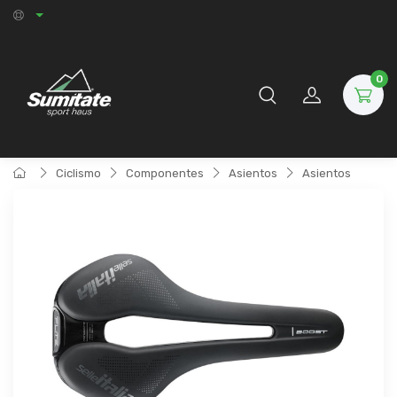
0
Ciclismo
Componentes
Asientos
Asientos