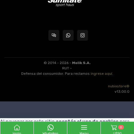
© 2014 - 2026 -
Molik S.A.
RUT -
Defensa del consumidor. Para reclamos
ingrese aquí
.
nubixstore®
v13.00.0
Al navegar por este sitio
aceptás el uso de cookies
para
0
agilizar tu experiencia de compra.
ENTENDIDO
Inicio
WhatsApp
Menu
U$S0