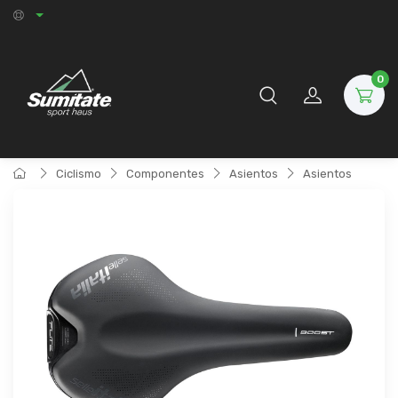
0
Ciclismo
Componentes
Asientos
Asientos