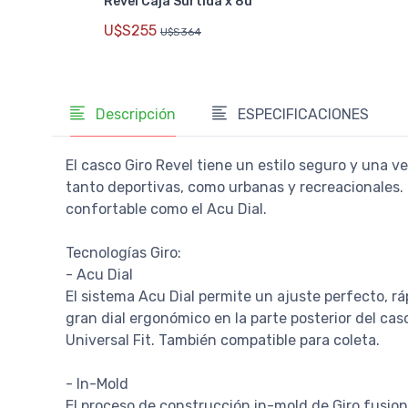
Revel Caja Surtida x 8u
U$S255
U$S364
Descripción
ESPECIFICACIONES
El casco Giro Revel tiene un estilo seguro y una 
tanto deportivas, como urbanas y recreacionales.
confortable como el Acu Dial.
Tecnologías Giro:
- Acu Dial
El sistema Acu Dial permite un ajuste perfecto, 
gran dial ergonómico en la parte posterior del cas
Universal Fit. También compatible para coleta.
- In-Mold
El proceso de construcción in-mold de Giro fusio