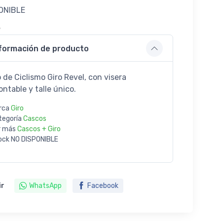
ONIBLE
5
formación de producto
 de Ciclismo Giro Revel, con visera
ntable y talle único.
rca
Giro
tegoría
Cascos
r más
Cascos + Giro
ock
NO DISPONIBLE
ir
WhatsApp
Facebook