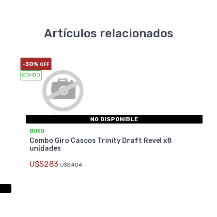
Artículos relacionados
-30%
OFF
COMBO
NO DISPONIBLE
GIRO
Combo Giro Cascos Trinity Draft Revel x8
unidades
U$S283
U$S404