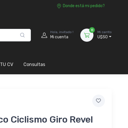
Donde está mi pedido?
0
Hola, invitado !
Mi carrito
Mi cuenta
U$S0
 TU CV
Consultas
o Ciclismo Giro Revel