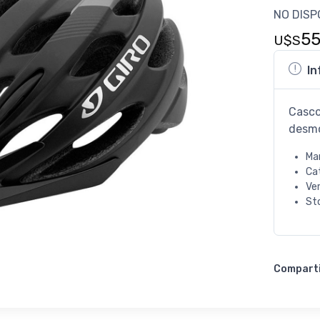
NO DISP
5
U$S
In
Casco
desmo
Ma
Ca
Ve
St
Compart