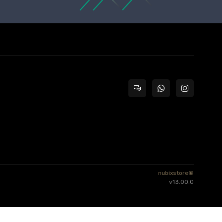
nubixstore®
v13.00.0