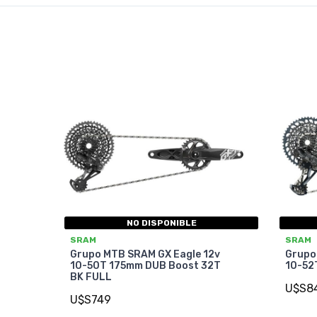
NO DISPONIBLE
SRAM
SRAM
Grupo MTB SRAM GX Eagle 12v
Grupo
10-50T 175mm DUB Boost 32T
10-52
BK FULL
U$S8
U$S749