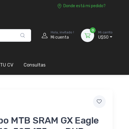
Donde está mi pedido?
0
Hola, invitado !
Mi carrito
Mi cuenta
U$S0
 TU CV
Consultas
po MTB SRAM GX Eagle