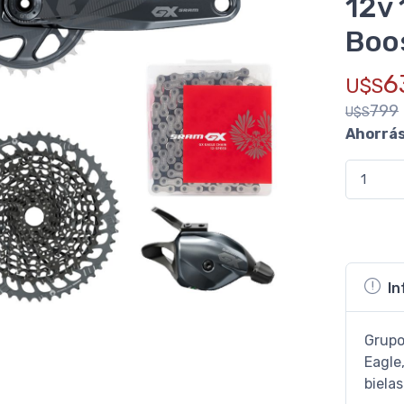
12v
Boo
6
U$S
799
U$S
Ahorrá
In
Grupo
Eagle
biela