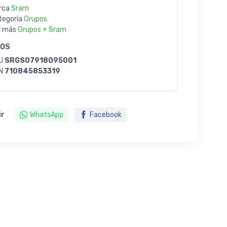
rca
Sram
tegoría
Grupos
r más
Grupos + Sram
GOS
U
SRGS07918095001
N
710845853319
ir
WhatsApp
Facebook