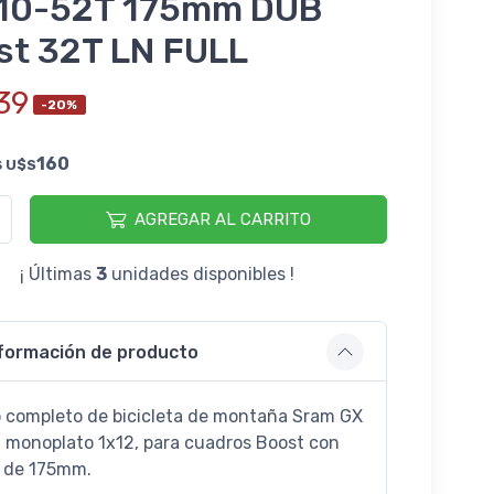
 10-52T 175mm DUB
st 32T LN FULL
39
-20%
s
160
U$S
AGREGAR AL CARRITO
¡ Últimas
3
unidades disponibles !
formación de producto
 completo de bicicleta de montaña Sram GX
, monoplato 1x12, para cuadros Boost con
s de 175mm.