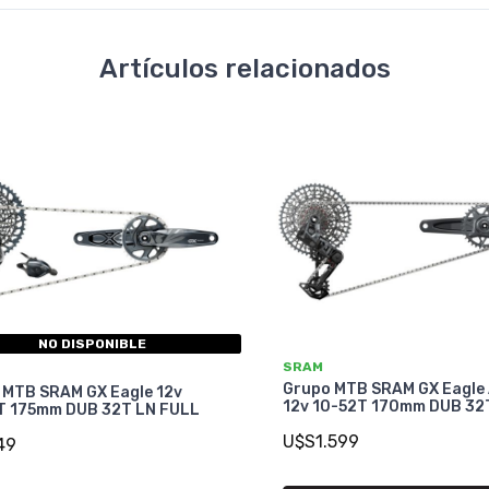
Artículos relacionados
NO DISPONIBLE
SRAM
Grupo MTB SRAM GX Eagle
 MTB SRAM GX Eagle 12v
12v 10-52T 170mm DUB 32
T 175mm DUB 32T LN FULL
U$S1.599
49