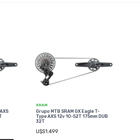
SRAM
 AXS
Grupo MTB SRAM GX Eagle T-
T
Type AXS 12v 10-52T 175mm DUB
32T
U$S1.499