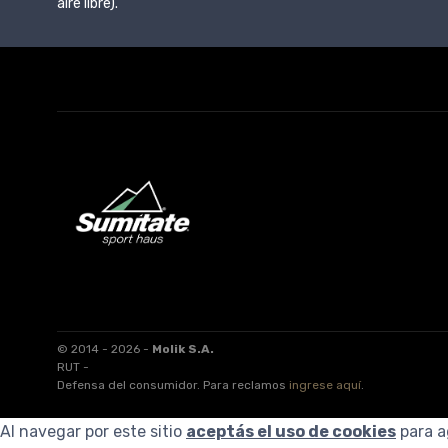
aire libre).
© 2014 - 2026 -
Molik S.A.
RUT -
Defensa del consumidor. Para reclamos
ingrese aquí
.
Al navegar por este sitio
aceptás el uso de cookies
para a