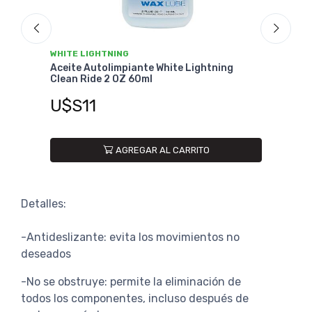
WHITE LIGHTNING
WHIT
Aceite Autolimpiante White Lightning
Acei
Clean Ride 2 OZ 60ml
Clea
U$S11
U$
AGREGAR AL CARRITO
Detalles:
-Antideslizante: evita los movimientos no
deseados
-No se obstruye: permite la eliminación de
todos los componentes, incluso después de