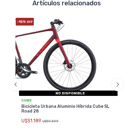
Artículos relacionados
-15%
-20%
OFF
O
NO DISPONIBLE
CUBE
MER
Bicicleta Urbana Aluminio Híbrida Cube SL
Bici
Road 28
202
U$S1.189
U$S
U$S1.399