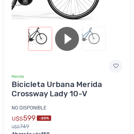
Merida
Bicicleta Urbana Merida
Crossway Lady 10-V
NO DISPONIBLE
599
U$S
-20%
749
U$S