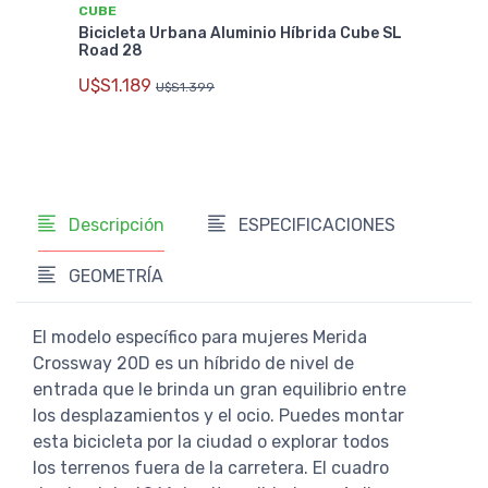
CUBE
MER
Bicicleta Urbana Aluminio Híbrida Cube SL
Bici
Road 28
202
U$S1.189
U$S
U$S1.399
Descripción
ESPECIFICACIONES
GEOMETRÍA
El modelo específico para mujeres Merida
Crossway 20D es un híbrido de nivel de
entrada que le brinda un gran equilibrio entre
los desplazamientos y el ocio. Puedes montar
esta bicicleta por la ciudad o explorar todos
los terrenos fuera de la carretera. El cuadro