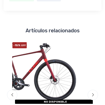
Artículos relacionados
-15%
-20%
OFF
O
NO DISPONIBLE