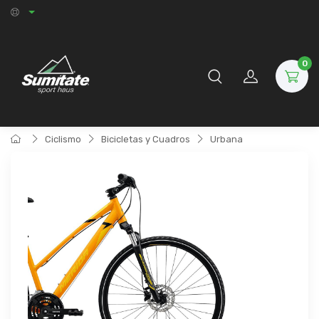
0
Ciclismo
Bicicletas y Cuadros
Urbana