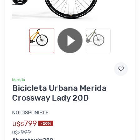
Merida
Bicicleta Urbana Merida
Crossway Lady 20D
NO DISPONIBLE
799
U$S
-20%
999
U$S