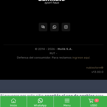
© 2014 - 2026 -
Molik S.A.
RUT -
Defensa del consumidor. Para reclamos
ingrese aquí
.
nubixstore®
v13.00.0
Al navegar por este sitio
aceptás el uso de cookies
para
0
agilizar tu experiencia de compra.
ENTENDIDO
Inicio
WhatsApp
Menu
U$S0