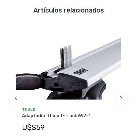
Artículos relacionados
THULE
THU
Adaptador Thule T-Track 697-1
Barr
U$S59
Desde