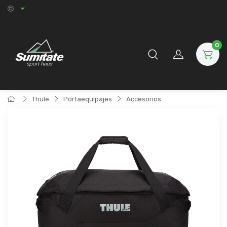
0
Thule
Portaequipajes
Accesorios