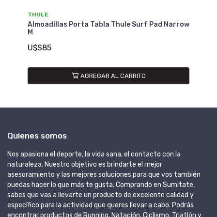
THULE
T
r
Almoadillas Porta Tabla Thule Surf Pad Narrow
Al
M
U
U$S85
AGREGAR AL CARRITO
Quienes somos
Nos apasiona el deporte, la vida sana, el contacto con la
naturaleza. Nuestro objetivo es brindarte el mejor
asesoramiento y las mejores soluciones para que vos también
puedas hacer lo que más te gusta. Comprando en Sumitate,
sabes que vas a llevarte un producto de excelente calidad y
específico para la actividad que queres llevar a cabo. Podrás
encontrar productos de Running, Natación, Ciclismo, Triatlón y