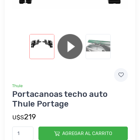
Thule
Portacanoas techo auto
Thule Portage
219
U$S
AGREGAR AL CARRITO