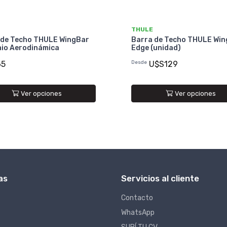
THULE
 de Techo THULE WingBar
Barra de Techo THULE Wi
nio Aerodinámica
Edge (unidad)
65
Desde
U$S129
Ver opciones
Ver opciones
as
Servicios al cliente
Contacto
WhatsApp