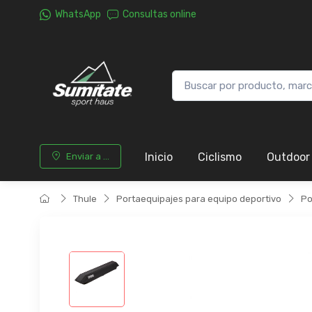
WhatsApp
Consultas online
Inicio
Ciclismo
Outdoor
Enviar a ...
Thule
Portaequipajes para equipo deportivo
Po