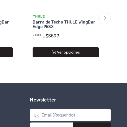
THULE
THU
ngBar
Barra de Techo THULE WingBar
Bar
Edge 958X
Edg
Alu
Desde
U$S599
U$
Ver opciones
Newsletter