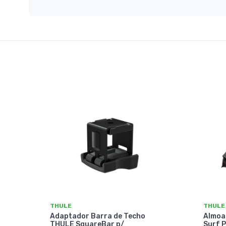
THULE
THULE
Adaptador Barra de Techo
Almoad
THULE SquareBar p/
Surf 