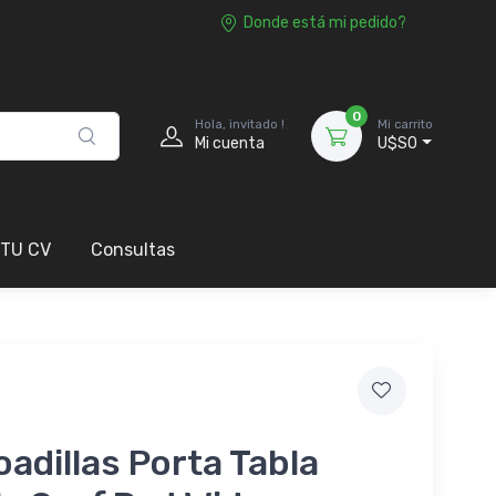
Donde está mi pedido?
0
Hola, invitado !
Mi carrito
Mi cuenta
U$S0
 TU CV
Consultas
adillas Porta Tabla