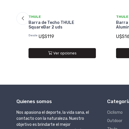
THULE
THULE
Barra de Techo THULE
Barra
SquareBar 2 uds
Alumi
Desde
U$S119
U$S1
Ver opciones
Quienes somos
Categorí
Nos apasiona el deporte, la vida sana, el
Ciclismo
contacto con la naturaleza. Nuestro
Outdoor
objetivo es brindarte el mejor