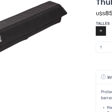
Thul
8
U$S
TALLES
M
In
Prote
barra
Ma