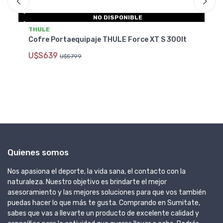
NO DISPONIBLE
THULE
T
Cofre Portaequipaje THULE Force XT S 300lt
Co
39
U$S639
U$S799
U
Quienes somos
Nos apasiona el deporte, la vida sana, el contacto con la
naturaleza. Nuestro objetivo es brindarte el mejor
asesoramiento y las mejores soluciones para que vos también
puedas hacer lo que más te gusta. Comprando en Sumitate,
sabes que vas a llevarte un producto de excelente calidad y