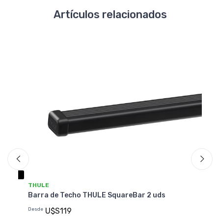
Artículos relacionados
THULE
T
Barra de Techo THULE SquareBar 2 uds
Ba
Ae
Desde
U$S119
U