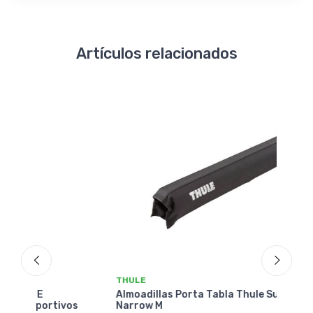
Artículos relacionados
THULE
THU
Almoadillas Porta Tabla Thule Surf Pad
Almo
vos
Narrow M
Wide