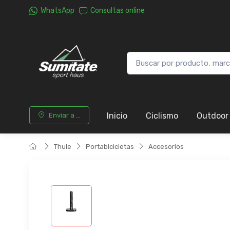
WhatsApp
Consultas online
Inicio
Ciclismo
Outdoor
Enviar a ...
Thule
Portabicicletas
Accesorios