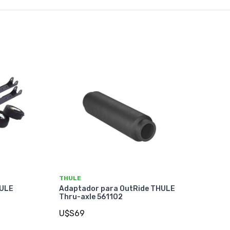
THULE
HULE
Adaptador para OutRide THULE
Thru-axle 561102
U$S69