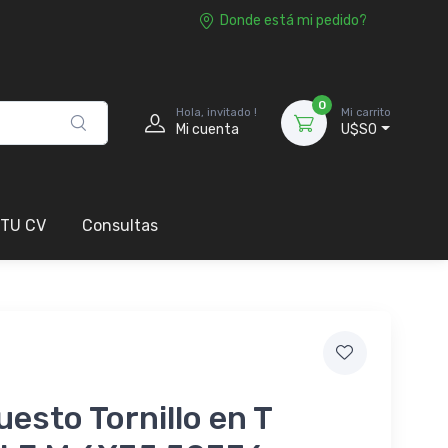
Donde está mi pedido?
0
Hola, invitado !
Mi carrito
Mi cuenta
U$S0
 TU CV
Consultas
esto Tornillo en T