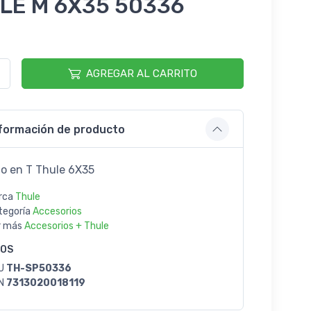
LE M 6X35 50336
AGREGAR AL CARRITO
formación de producto
llo en T Thule 6X35
rca
Thule
tegoría
Accesorios
r más
Accesorios + Thule
GOS
U
TH-SP50336
N
7313020018119