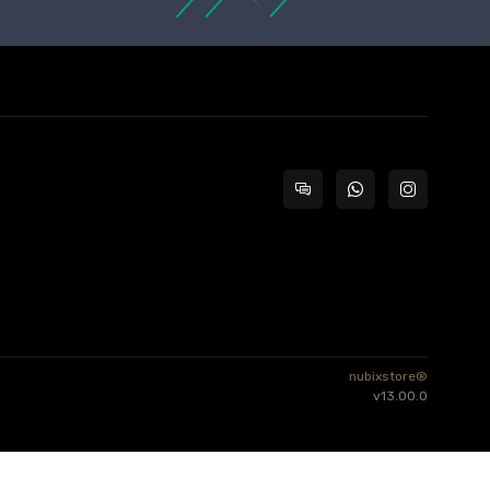
nubixstore®
v13.00.0