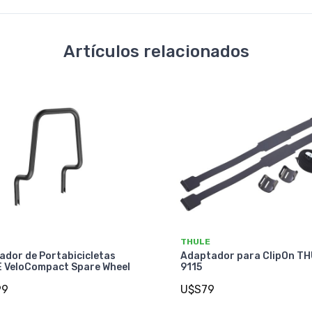
Artículos relacionados
THULE
ador de Portabicicletas
Adaptador para ClipOn T
 VeloCompact Spare Wheel
9115
99
U$S79