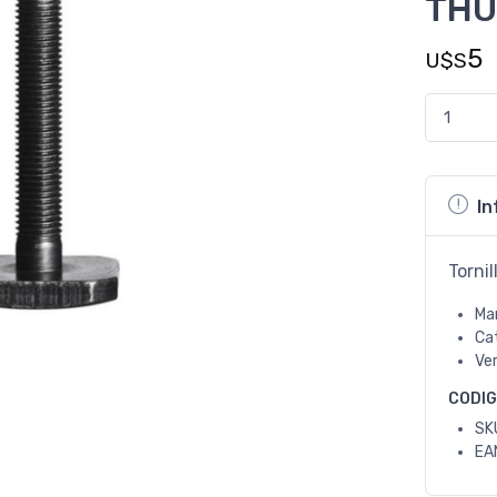
THU
5
U$S
In
Torni
Ma
Ca
Ve
CODI
SK
EA