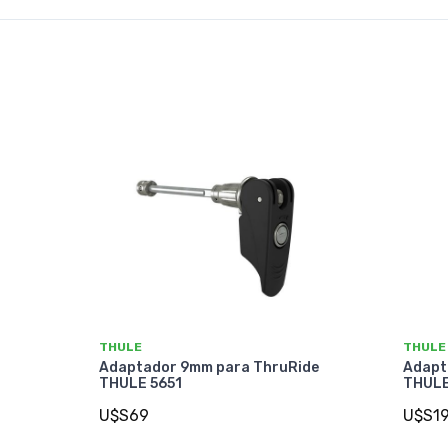
THULE
THULE
Adaptador 9mm para ThruRide
Adapt
THULE 5651
THULE
U$S69
U$S1