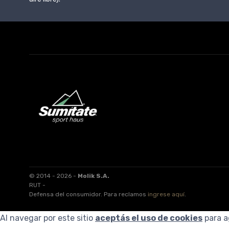
© 2014 - 2026 -
Molik S.A.
RUT -
Defensa del consumidor. Para reclamos
ingrese aquí
.
Al navegar por este sitio
aceptás el uso de cookies
para a