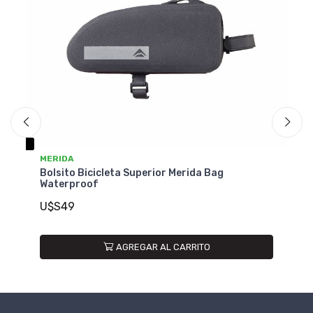
MERIDA
B
Bolsito Bicicleta Superior Merida Bag
lus
Bo
Waterproof
B
U$S49
U
AGREGAR AL CARRITO