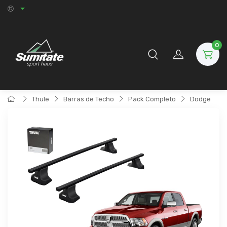
0
Thule
Barras de Techo
Pack Completo
Dodge