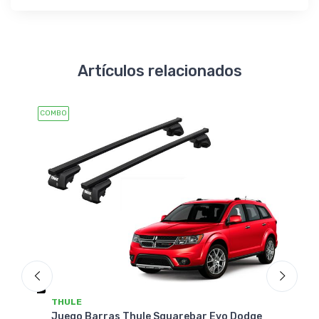
Artículos relacionados
COMBO
COMBO
THULE
THU
Juego Barras Thule Squarebar Evo Dodge
Jueg