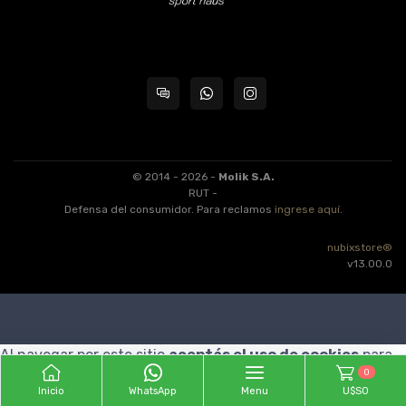
© 2014 - 2026 -
Molik S.A.
RUT -
Defensa del consumidor. Para reclamos
ingrese aquí
.
nubixstore®
v13.00.0
Al navegar por este sitio
aceptás el uso de cookies
para
0
agilizar tu experiencia de compra.
ENTENDIDO
Inicio
WhatsApp
Menu
U$S0