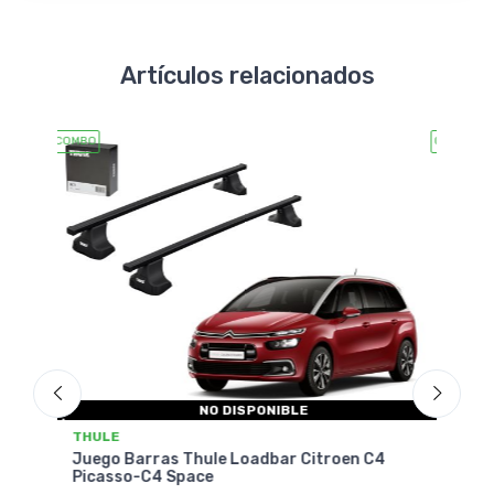
Artículos relacionados
COMBO
COMB
THULE
T
Juego Barras Thule Squarebar Evo
n C4
Ju
Citroen C3 Aircross
C3