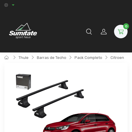
0
Thule
Barras de Techo
Pack Completo
Citroen