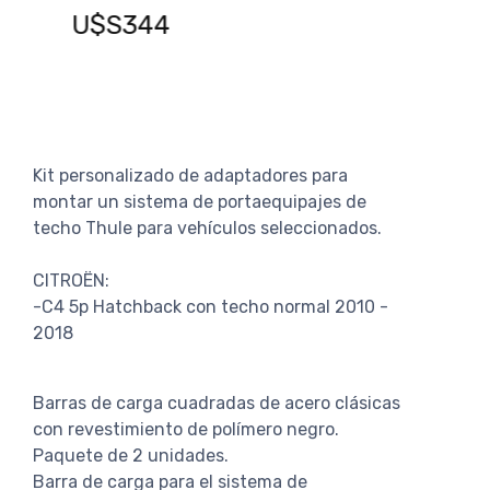
U$S388
U
AGREGAR AL CARRITO
Kit personalizado de adaptadores para
montar un sistema de portaequipajes de
techo Thule para vehículos seleccionados.
CITROËN:
-C4 5p Hatchback con techo normal 2010 -
2018
Barras de carga cuadradas de acero clásicas
con revestimiento de polímero negro.
Paquete de 2 unidades.
Barra de carga para el sistema de