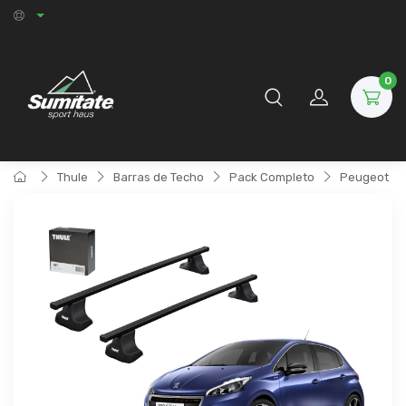
0
Thule
Barras de Techo
Pack Completo
Peugeot