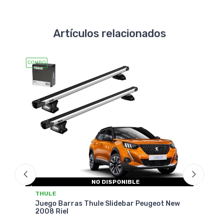
Artículos relacionados
COMBO
COMBO
NO DISPONIBLE
THU
THULE
Jueg
 308
Juego Barras Thule Slidebar Peugeot New
Peu
2008 Riel