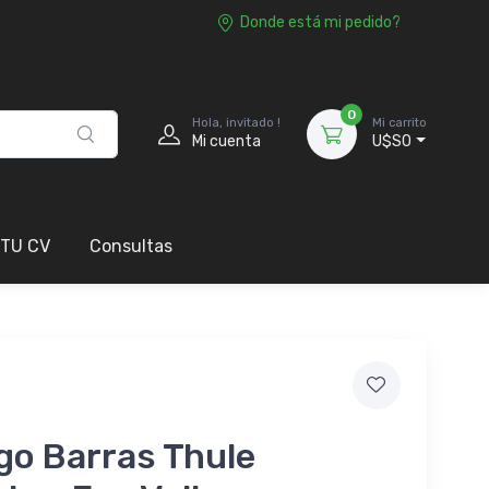
Donde está mi pedido?
0
Hola, invitado !
Mi carrito
Mi cuenta
U$S0
 TU CV
Consultas
go Barras Thule