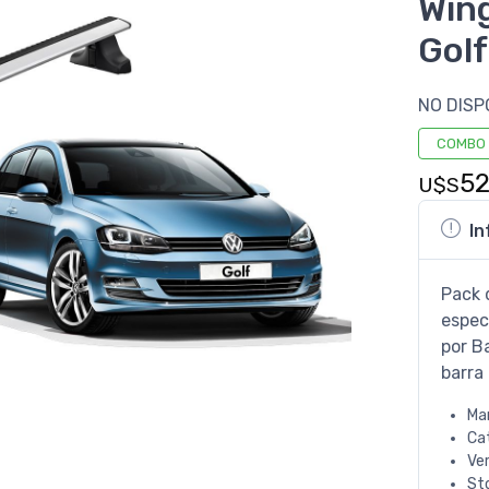
Win
Golf
NO DISP
COMBO
5
U$S
In
Pack 
espec
por B
barra 
Ma
Ca
Ve
St