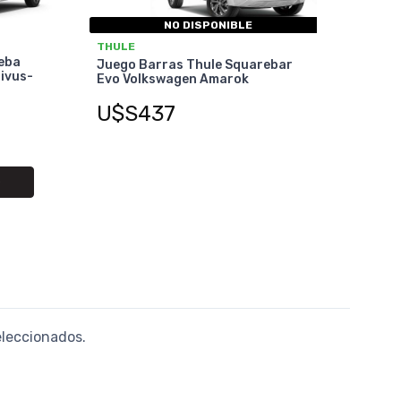
NO DISPONIBLE
THULE
eba
Juego Barras Thule Squarebar
ivus-
Evo Volkswagen Amarok
U$S437
O
eleccionados.