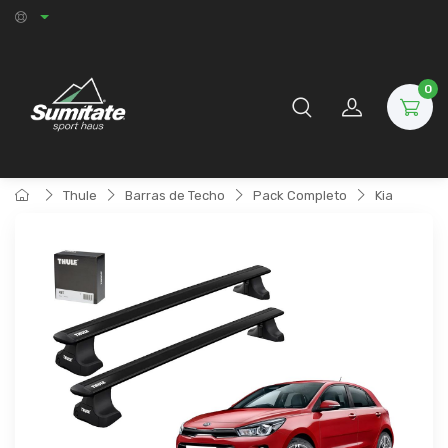
0
Thule
Barras de Techo
Pack Completo
Kia