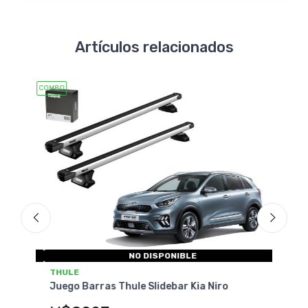
Artículos relacionados
COMBO
COMBO
NO DISPONIBLE
THULE
THU
val
Juego Barras Thule Slidebar Kia Niro
Jueg