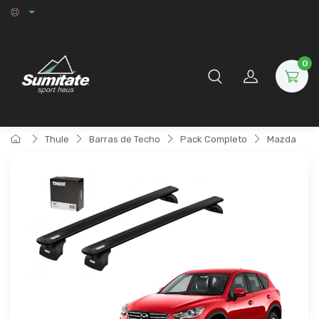
0
Thule
Barras de Techo
Pack Completo
Mazda