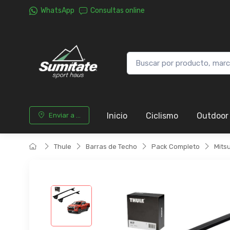
WhatsApp
Consultas online
Inicio
Ciclismo
Outdoor
Enviar a ...
Thule
Barras de Techo
Pack Completo
Mitsu