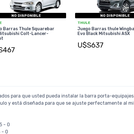
NO DISPONIBLE
NO DISPONIBLE
E
THULE
o Barras Thule Squarebar
Juego Barras thule Wingb
itsubishi Colt-Lancer-
Evo Black Mitsubishi ASX
nt
U$S637
S467
ados para que usted pueda instalar la barra porta-equipajes
culo y está diseñada para que se ajuste perfectamente al m
5 - 0
 - 0