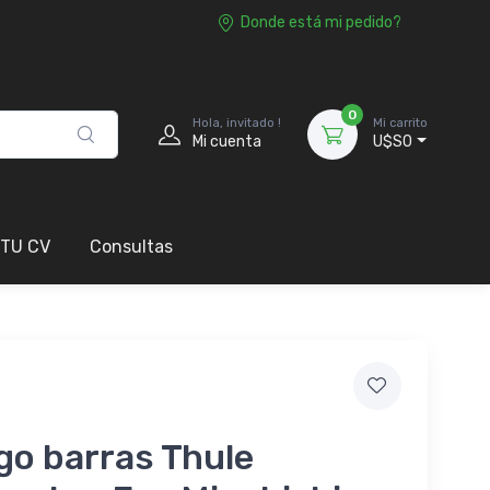
Donde está mi pedido?
0
Hola, invitado !
Mi carrito
Mi cuenta
U$S0
 TU CV
Consultas
go barras Thule