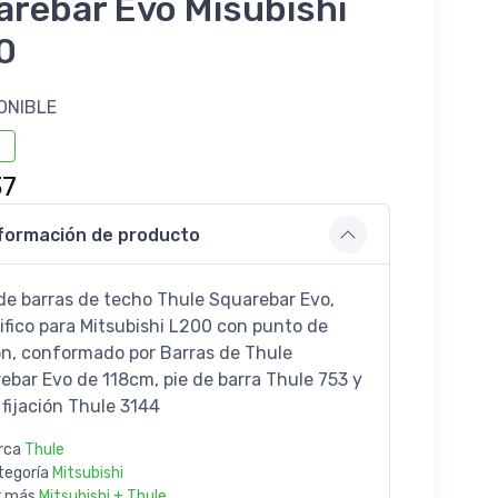
arebar Evo Misubishi
0
ONIBLE
37
formación de producto
de barras de techo Thule Squarebar Evo,
ifico para Mitsubishi L200 con punto de
ión, conformado por Barras de Thule
ebar Evo de 118cm, pie de barra Thule 753 y
 fijación Thule 3144
rca
Thule
tegoría
Mitsubishi
r más
Mitsubishi + Thule