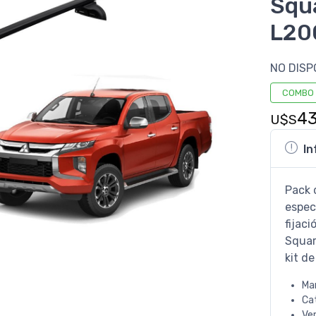
Squ
L20
NO DISP
COMBO
4
U$S
In
Pack 
espec
fijac
Squar
kit de
Ma
Ca
Ve