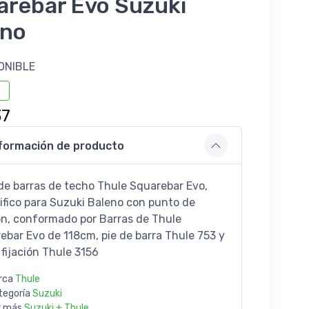
arebar Evo Suzuki
eno
ONIBLE
37
formación de producto
de barras de techo Thule Squarebar Evo,
ifico para Suzuki Baleno con punto de
ión, conformado por Barras de Thule
ebar Evo de 118cm, pie de barra Thule 753 y
 fijación Thule 3156
rca
Thule
tegoría
Suzuki
r más
Suzuki + Thule