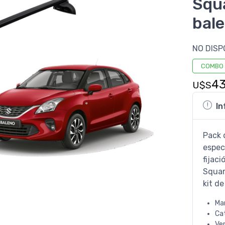
Squ
bal
NO DISP
COMBO
4
U$S
In
Pack 
espec
fijac
Squar
kit de
Ma
Ca
Ve