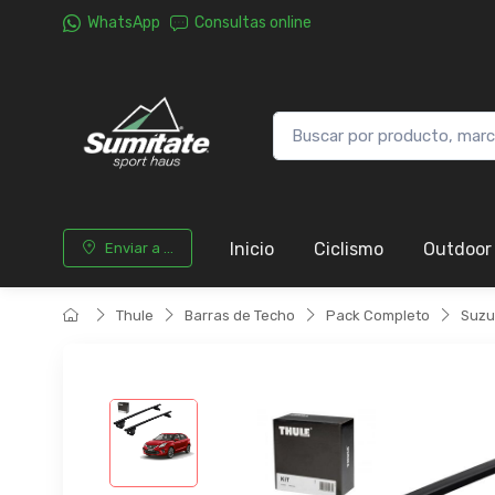
WhatsApp
Consultas online
Inicio
Ciclismo
Outdoor
Enviar a ...
Thule
Barras de Techo
Pack Completo
Suzu