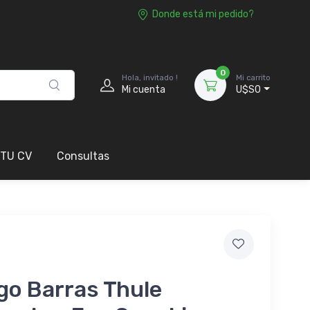
Donde está mi pedido?
0
Hola, invitado !
Mi carrito
Mi cuenta
U$S0
 TU CV
Consultas
go Barras Thule