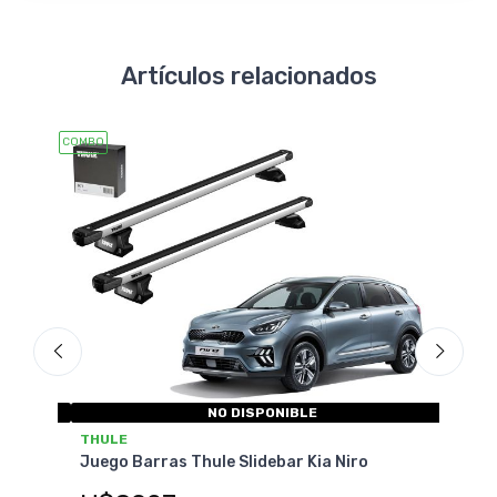
Artículos relacionados
COMBO
COMBO
NO DISPONIBLE
THULE
THU
val
Juego Barras Thule Slidebar Kia Niro
Jueg