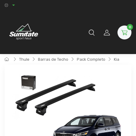
0
Thule
Barras de Techo
Pack Completo
Kia