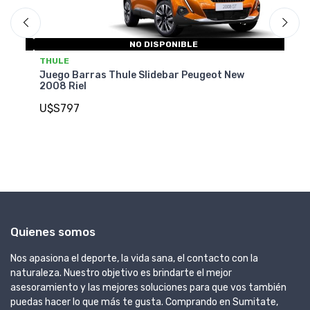
NO DISPONIBLE
T
THULE
Ju
W
Juego Barras Thule Slidebar Peugeot New
2
2008 Riel
U
U$S797
Quienes somos
Nos apasiona el deporte, la vida sana, el contacto con la
naturaleza. Nuestro objetivo es brindarte el mejor
asesoramiento y las mejores soluciones para que vos también
puedas hacer lo que más te gusta. Comprando en Sumitate,