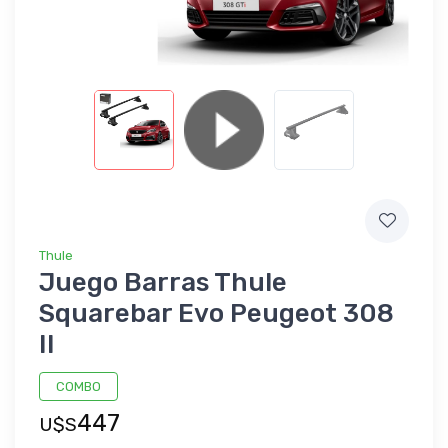
Thule
Juego Barras Thule
Squarebar Evo Peugeot 308
II
COMBO
447
U$S