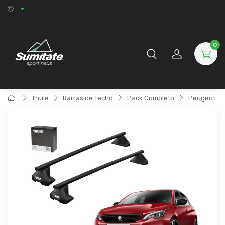
0
Thule
Barras de Techo
Pack Completo
Peugeot