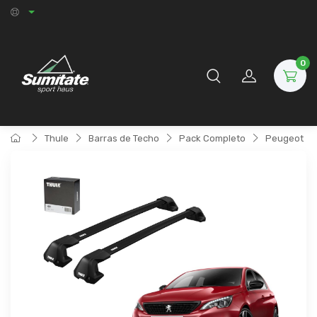
0
Thule
Barras de Techo
Pack Completo
Peugeot