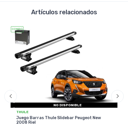
Artículos relacionados
COMBO
COMB
NO DISPONIBLE
T
THULE
Ju
W
Juego Barras Thule Slidebar Peugeot New
2
2008 Riel