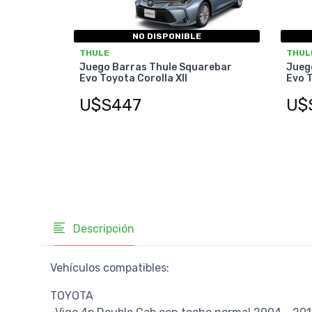
NO DISPONIBLE
THULE
THUL
Juego Barras Thule Squarebar
Jueg
Evo Toyota Corolla XII
Evo T
U$S447
U$
Descripción
Vehículos compatibles:
TOYOTA