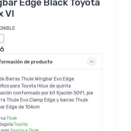
gbar Edge Black Toyota
x VI
ONIBLE
26
formación de producto
de Barras Thule Wingbar Evo Edge
ifico para Toyota Hilux de quinta
ación conformado por kit fijación 5091, pie
rra Thule Evo Clamp Edge y barras Thule
ar Edge de 104cm
rca
Thule
tegoría
Toyota
r más
Toyota + Thule