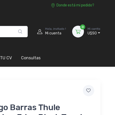
Donde está mi pedido?
0
Hola, invitado !
Mi carrito
Mi cuenta
U$S0
 TU CV
Consultas
go Barras Thule