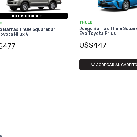
NO DISPONIBLE
THULE
E
Juego Barras Thule Squar
o Barras Thule Squarebar
Evo Toyota Prius
oyota Hilux VI
U$S447
S477
AGREGAR AL CARRIT