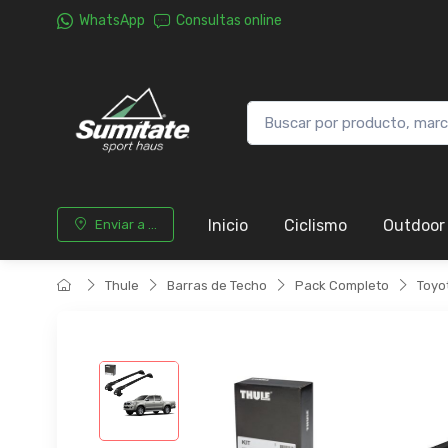
WhatsApp
Consultas online
Inicio
Ciclismo
Outdoor
Enviar a ...
Thule
Barras de Techo
Pack Completo
Toyo