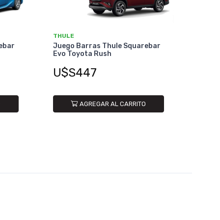
THULE
ebar
Juego Barras Thule Squarebar
Evo Toyota Rush
U$S447
O
AGREGAR AL CARRITO