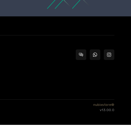
nubixstore®
v13.00.0