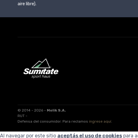
aire libre).
© 2014 - 2026 -
Molik S.A.
RUT -
Defensa del consumidor. Para reclamos
ingrese aquí
.
Al navegar por este sitio
aceptás el uso de cookies
para a