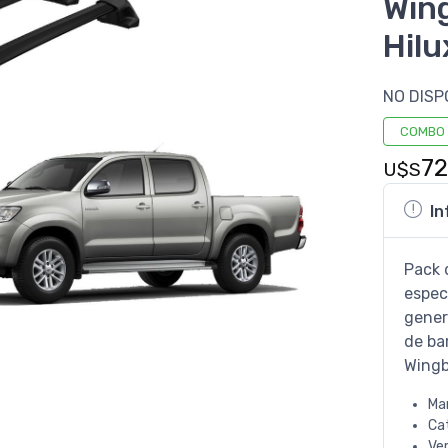
Win
Hilu
NO DISP
COMBO
7
U$S
In
Pack 
espec
gener
de ba
Wingb
Ma
Ca
Ve