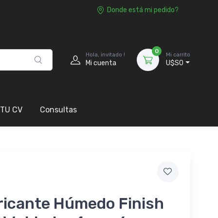
Donde está mi pedido?
0
Hola, invitado !
Mi carrito
Mi cuenta
U$S0
 TU CV
Consultas
ricante Húmedo Finish