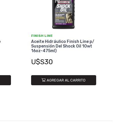
FINISH LINE
e
Aceite Hidráulico Finish Line p/
Suspensión Del Shock Oil 10wt
16oz-475ml)
U$S30
O
AGREGAR AL CARRITO