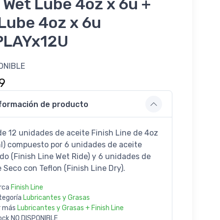
 Wet Lube 4oz x 6u +
Lube 4oz x 6u
PLAYx12U
ONIBLE
9
formación de producto
de 12 unidades de aceite Finish Line de 4oz
l) compuesto por 6 unidades de aceite
o (Finish Line Wet Ride) y 6 unidades de
 Seco con Teflon (Finish Line Dry).
rca
Finish Line
tegoría
Lubricantes y Grasas
r más
Lubricantes y Grasas + Finish Line
ock
NO DISPONIBLE