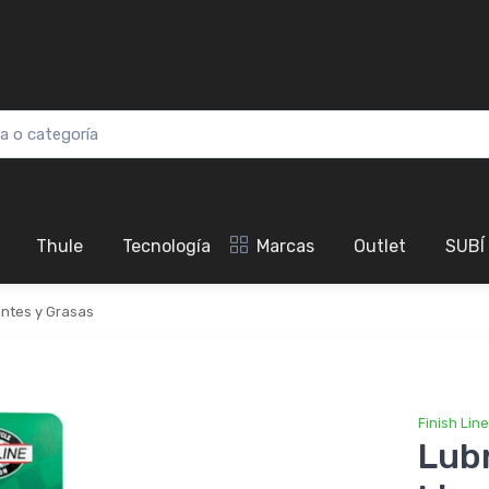
Thule
Tecnología
Marcas
Outlet
SUBÍ
antes y Grasas
Finish Line
Lub