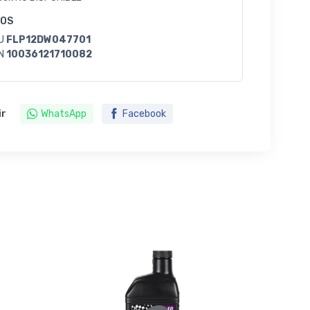
GOS
U
FLP12DW047701
N
10036121710082
ir
WhatsApp
Facebook