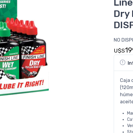
Line
Dry 
DIS
NO DISP
19
U$S
In
Caja 
(120m
húmed
aceite
Ma
Ca
Ve
St