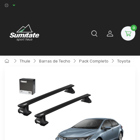
0
Thule
Barras de Techo
Pack Completo
Toyota