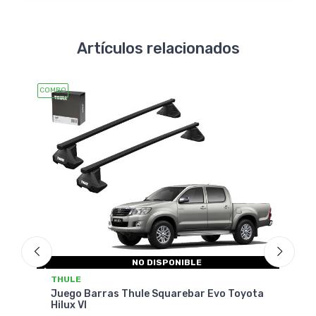
Artículos relacionados
COMBO
COMBO
NO DISPONIBLE
THU
THULE
Jueg
yota
Juego Barras Thule Squarebar Evo Toyota
Priu
Hilux VI