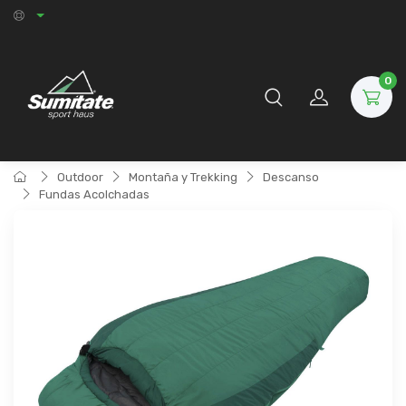
0
Outdoor
Montaña y Trekking
Descanso
Fundas Acolchadas