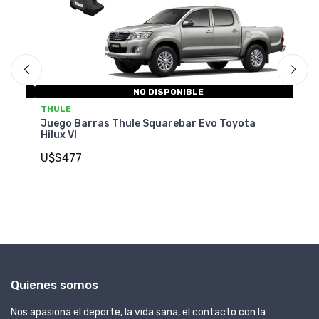
NO DISPONIBLE
T
THULE
Ju
Juego Barras Thule Squarebar Evo Toyota
Pr
Hilux VI
U
U$S477
Quienes somos
Nos apasiona el deporte, la vida sana, el contacto con la