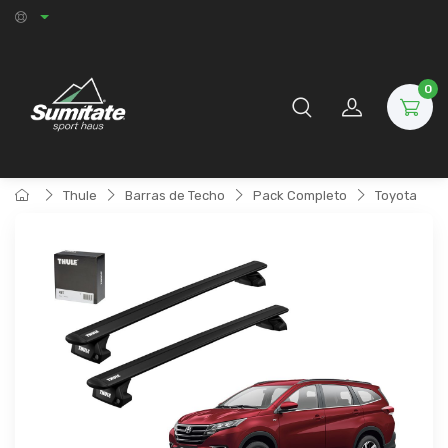
0
Thule
Barras de Techo
Pack Completo
Toyota