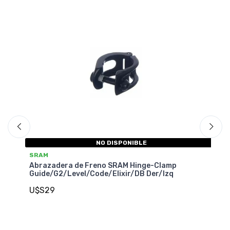
NO DISPONIBLE
SRAM
S
Abrazadera de Freno SRAM Hinge-Clamp
Ab
Guide/G2/Level/Code/Elixir/DB Der/Izq
Gu
U$S29
U