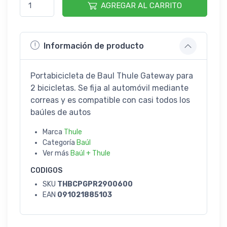
AGREGAR AL CARRITO
Información de producto
Portabicicleta de Baul Thule Gateway para
2 bicicletas. Se fija al automóvil mediante
correas y es compatible con casi todos los
baúles de autos
Marca
Thule
Categoría
Baúl
Ver más
Baúl + Thule
CODIGOS
SKU
THBCPGPR2900600
EAN
091021885103