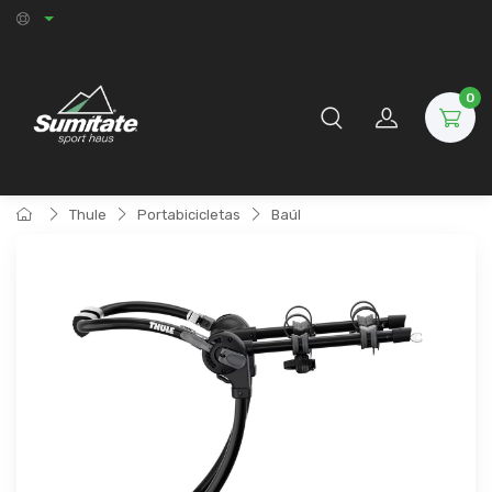
0
Thule
Portabicicletas
Baúl