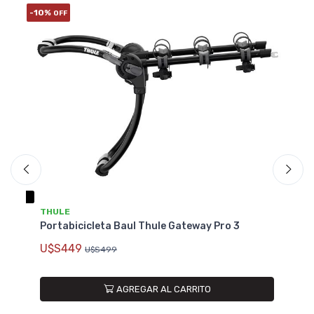
-10%
OFF
THULE
T
Portabicicleta Baul Thule Gateway Pro 3
y
Po
U$S449
U
U$S499
AGREGAR AL CARRITO