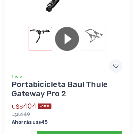
Thule
Portabicicleta Baul Thule
Gateway Pro 2
404
U$S
-10%
449
U$S
Ahorrás
45
U$S