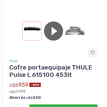
Thule
Cofre portaequipaje THULE
Pulse L 615100 453lt
959
U$S
-20%
1.199
U$S
Ahorrás
240
U$S