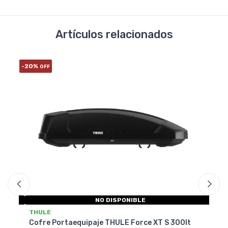
Artículos relacionados
-20%
-20
OFF
NO DISPONIBLE
THULE
T
Cofre Portaequipaje THULE Force XT S 300lt
Co