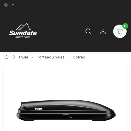
0
Thule
Portaequipajes
Cofres