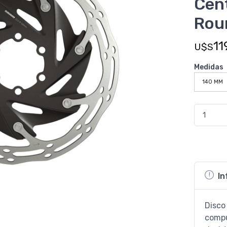
Cen
Rou
11
U$S
Medidas
140 MM
In
Disco
compu