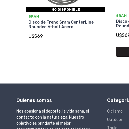
NO DISPONIBLE
SRAM
SRAM
Disco
Disco de Freno Sram CenterLine
Round
Rounded 6-bolt Acero
U$S6
U$S69
Quienes somos
Categorí
Nos apasiona el deporte, la vida sana, el
Ciclismo
contacto con la naturaleza. Nuestro
Outdoor
objetivo es brindarte el mejor
Thule