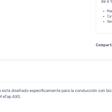
de 6 t
Ma
Ca
Ve
Compart
 está diseñado específicamente para la conducción con bicis
M eTap AXS.