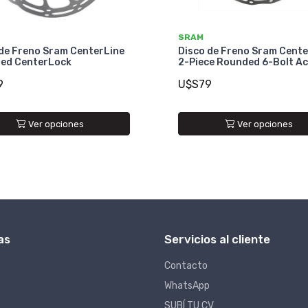
SRAM
 de Freno Sram CenterLine
Disco de Freno Sram Cente
ed CenterLock
2-Piece Rounded 6-Bolt A
9
U$S79
Ver opciones
Ver opciones
as
Servicios al cliente
Contacto
WhatsApp
SUBÍ TU CV