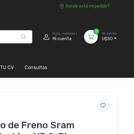
Donde está mi pedido?
0
Hola, invitado !
Mi carrito
Mi cuenta
U$S0
 TU CV
Consultas
co de Freno Sram