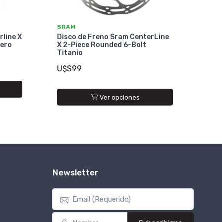
SRAM
rline X
Disco de Freno Sram CenterLine
cero
X 2-Piece Rounded 6-Bolt
Titanio
U$S99
Ver opciones
Newsletter