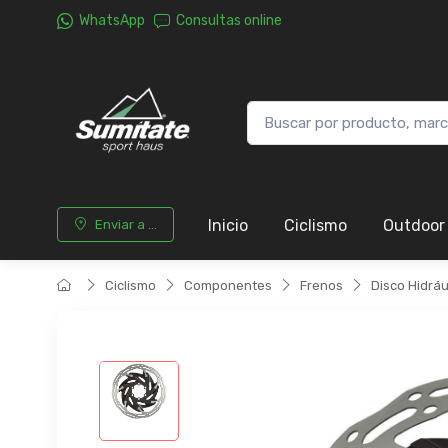
WhatsApp
Consultas online
Inicio
Ciclismo
Outdoor
Enviar a ...
Ciclismo
Componentes
Frenos
Disco Hidráu