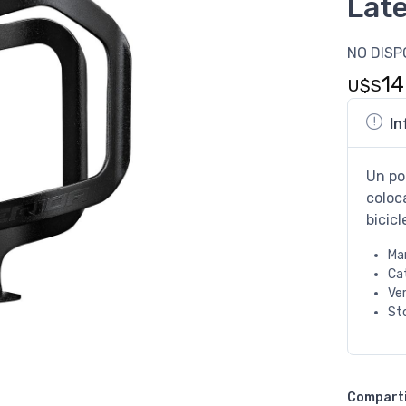
Late
NO DISP
14
U$S
In
Un po
coloc
bicic
Ma
Ca
Ve
St
Compart