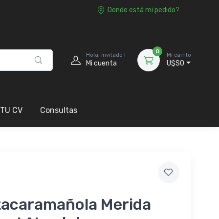
Donde está mi pedido?
0
Hola, invitado !
Mi carrito
Mi cuenta
U$S0
 TU CV
Consultas
tacaramañola Merida