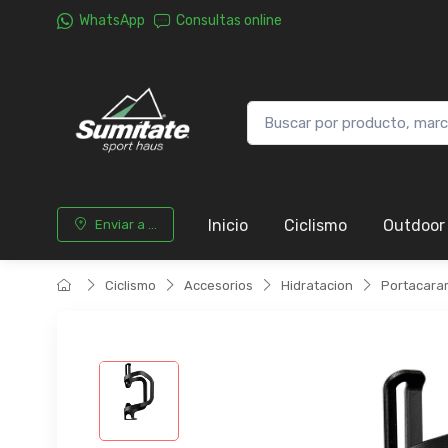
WhatsApp
Consultas online
Inicio
Ciclismo
Outdoor
Enviar a ...
Ciclismo
Accesorios
Hidratacion
Portacara