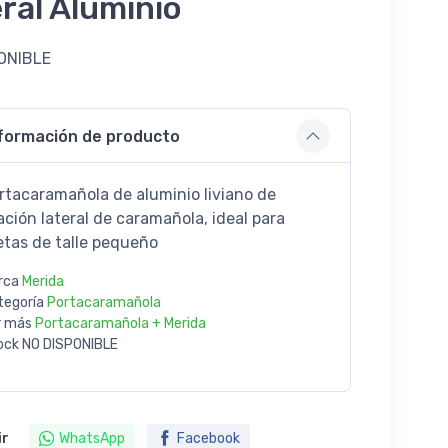
ral Aluminio
ONIBLE
formación de producto
rtacaramañola de aluminio liviano de
ación lateral de caramañola, ideal para
letas de talle pequeño
rca
Merida
tegoría
Portacaramañola
r más
Portacaramañola + Merida
ock
NO DISPONIBLE
ir
WhatsApp
Facebook