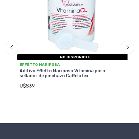
NO DISPONIBLE
EFFETTO MARIPOSA
EF
(5
Aditivo Effetto Mariposa Vitamina para
Ca
sellador de pinchazo Caffelatex
U
U$S39