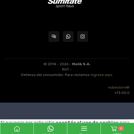
© 2014 - 2026 -
Molik S.A.
RUT -
Defensa del consumidor. Para reclamos
ingrese aquí
.
nubixstore®
v13.00.0
Al navegar por este sitio
aceptás el uso de cookies
para
0
agilizar tu experiencia de compra.
ENTENDIDO