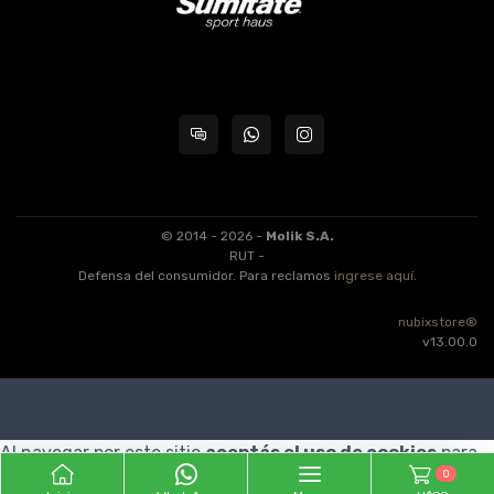
© 2014 - 2026 -
Molik S.A.
RUT -
Defensa del consumidor. Para reclamos
ingrese aquí
.
nubixstore®
v13.00.0
Al navegar por este sitio
aceptás el uso de cookies
para
0
agilizar tu experiencia de compra.
ENTENDIDO