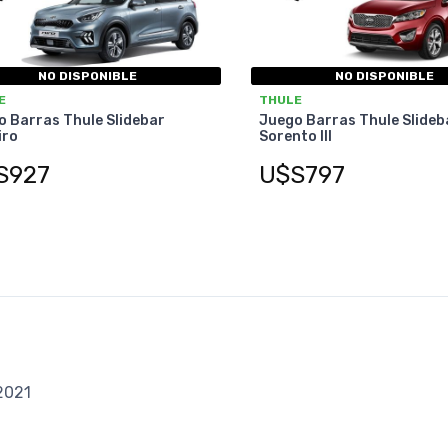
NO DISPONIBLE
NO DISPONIBLE
E
THULE
 Barras Thule Slidebar
Juego Barras Thule Slideb
iro
Sorento III
S927
U$S797
 2021