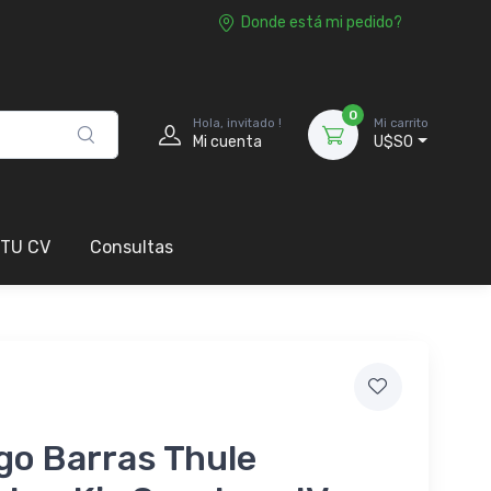
Donde está mi pedido?
0
Hola, invitado !
Mi carrito
Mi cuenta
U$S0
 TU CV
Consultas
go Barras Thule