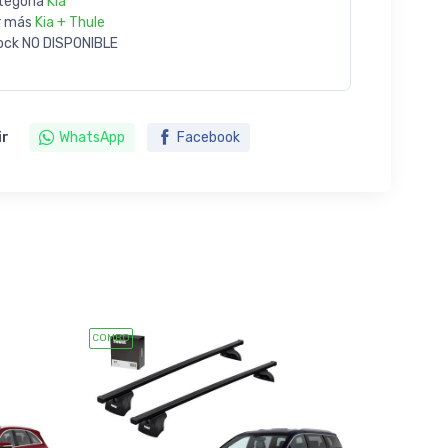
tegoría
Kia
r más
Kia + Thule
ock
NO DISPONIBLE
ir
WhatsApp
Facebook
COMBO