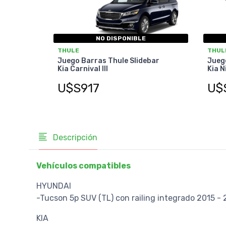
NO DISPONIBLE
THULE
THUL
Juego Barras Thule Slidebar
Juego
Kia Carnival III
Kia N
U$S917
U$
Descripción
Vehículos compatibles
HYUNDAI
-Tucson 5p SUV (TL) con railing integrado 2015 -
KIA