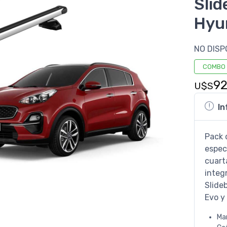
Slid
Hyun
NO DISP
COMBO
9
U$S
In
Pack 
espec
cuart
integ
Slide
Evo y 
Ma