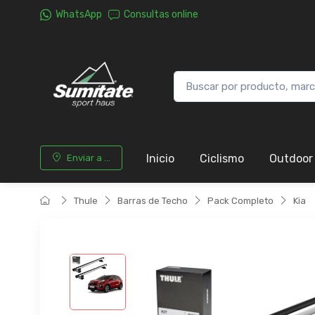
WhatsApp
Consultas online
Inicio
Ciclismo
Outdoor
Enviar a ...
Thule
Barras de Techo
Pack Completo
Kia