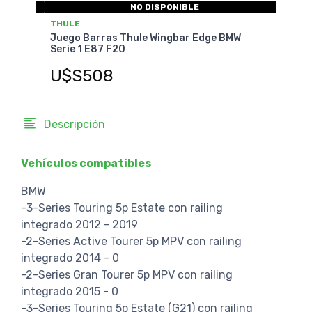
NO DISPONIBLE
THULE
THU
e 3
Juego Barras Thule Wingbar Edge BMW
Jueg
Serie 1 E87 F20
Seri
U$S508
U$
Descripción
Vehículos compatibles
BMW
-3-Series Touring 5p Estate con railing
integrado 2012 - 2019
-2-Series Active Tourer 5p MPV con railing
integrado 2014 - 0
-2-Series Gran Tourer 5p MPV con railing
integrado 2015 - 0
-3-Series Touring 5p Estate (G21) con railing