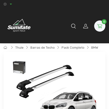
0
Thule
Barras de Techo
Pack Completo
BMW