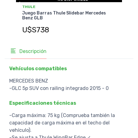
THULE
THU
Juego Barras Thule Slidebar Mercedes
Jueg
Benz GLB
Ben
U$S738
U$
Descripción
Vehículos compatibles
MERCEDES BENZ
-GLC 5p SUV con railing integrado 2015 - 0
Especificaciones técnicas
-Carga máxima: 75 kg (Comprueba también la
capacidad de carga máxima en el techo del
vehículo).
-Se ajusta a Thule WingBar Edge ✓