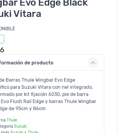
gbar Evo Edge Black
ki Vitara
ONIBLE
46
formación de producto
de Barras Thule Wingbar Evo Edge
fico para Suzuki Vitara con riel integrado,
rmado por kit fijación 6030, pie de barra
 Evo Flush Rail Edge y barras Thule Wingbar
dge de 95cm y 86cm
rca
Thule
tegoría
Suzuki
r más
Suzuki + Thule