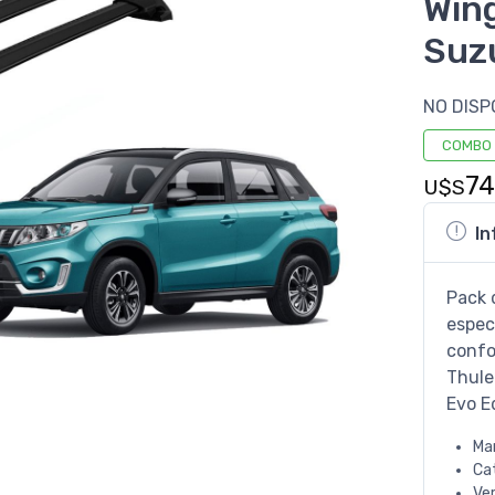
Win
Suzu
NO DISP
COMBO
7
U$S
In
Pack 
especi
confo
Thule
Evo E
Ma
Ca
Ve