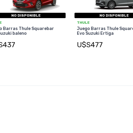
NO DISPONIBLE
NO DISPONIBLE
E
THULE
o Barras Thule Squarebar
Juego Barras Thule Squar
uzuki baleno
Evo Suzuki Ertiga
S437
U$S477