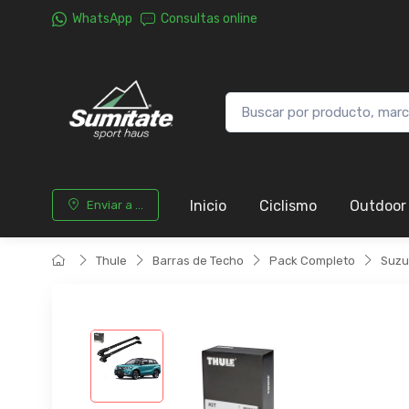
WhatsApp
Consultas online
Inicio
Ciclismo
Outdoor
Enviar a ...
Thule
Barras de Techo
Pack Completo
Suzu