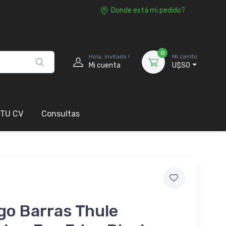
Donde está mi pedido?
0
Hola, invitado !
Mi carrito
Mi cuenta
U$S0
 TU CV
Consultas
go Barras Thule